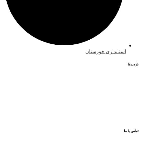
استانداری خوزستان
بازدیدها
33
بازدیدهای امروز:
8
بازدیدهای دیروز:
148
بازدیدهای این هفته:
982
بازدیدهای این ماه:
67,463
کل بازدیدها:
63
بازدید این صفحه:
تماس با ما