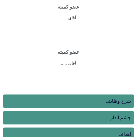
عضو کمیته
آقای .....
عضو کمیته
آقای .....
شرح وظایف
چشم انداز
اهداف