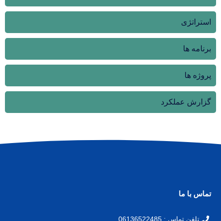
استراتژی
برنامه ها
پروژه ها
گزارش عملکرد
تماس با ما
تلفن تماس : 06136522485