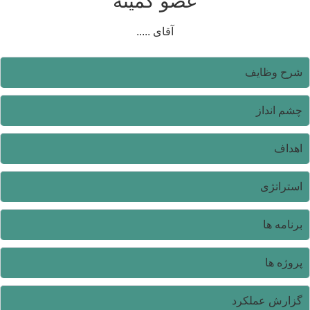
عضو کمیته
آقای .....
شرح وظایف
چشم انداز
اهداف
استراتژی
برنامه ها
پروژه ها
گزارش عملکرد