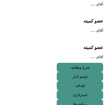
آقای .....
عضو کمیته
آقای .....
عضو کمیته
آقای .....
شرح وظایف
چشم انداز
اهداف
استراتژی
برنامه ها